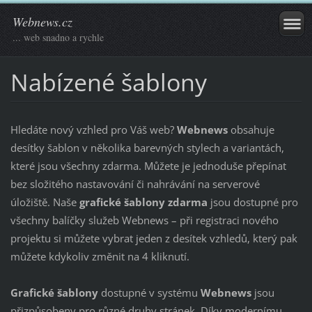
Webnews.cz
... web snadno a rychle
Nabízené šablony
Hledáte nový vzhled pro Váš web?
Webnews
obsahuje
desítky šablon v několika barevných stylech a variantách,
které jsou všechny zdarma. Můžete je jednoduše přepínat
bez složitého nastavování či nahrávání na serverové
úložiště. Naše
grafické šablony zdarma
jsou dostupné pro
všechny balíčky služeb Webnews – při registraci nového
projektu si můžete vybrat jeden z desítek vzhledů, který pak
můžete kdykoliv změnit na 4 kliknutí.
Grafické šablony
dostupné v systému
Webnews
jsou
přizpůsobeny pro různé druhy stránek. Díky modernímu