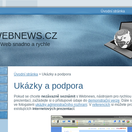
Úvodní stránka
EBNEWS.CZ
Web snadno a rychle
Úvodní stránka
>
Ukázky a podpora
Ukázky a podpora
Pokud se chcete
nezávazně seznámit
s Webnews, nástrojem pro rychlou 
prezentací, zažádejte si o přístupové údaje do
demonstrační verze
. Dále 
ve fotogalerii
ukázky administračního rozhraní
. V
referencích
si můžete pro
existujících
internetových prezentací
.