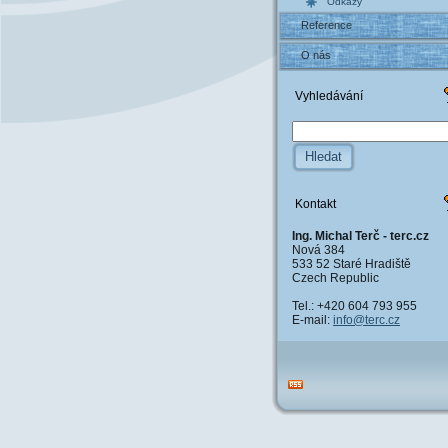
Odkazy
Reference
O nás
Vyhledávání
Kontakt
Ing. Michal Terč - terc.cz
Nová 384
533 52 Staré Hradiště
Czech Republic
Tel.: +420 604 793 955
E-mail:
info@ter
c.cz