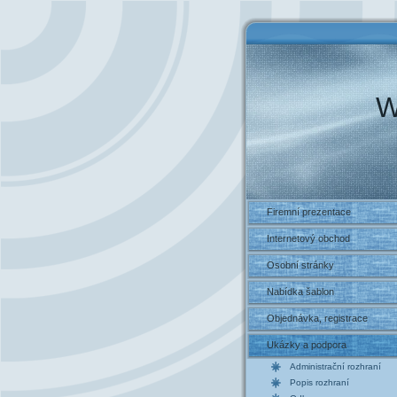
W
Firemní prezentace
Internetový obchod
Osobní stránky
Nabídka šablon
Objednávka, registrace
Ukázky a podpora
Administrační rozhraní
Popis rozhraní