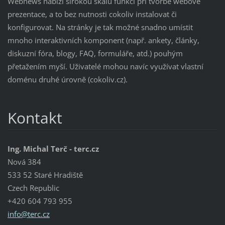
Webnews nabízí širokou škálu funkcí při tvorbě webové
prezentace, a to bez nutnosti cokoliv instalovat či
konfigurovat. Na stránky je tak možné snadno umístit
mnoho interaktivních komponent (např. ankety, články,
diskuzní fóra, blogy, FAQ, formuláře, atd.) pouhým
přetažením myší. Uživatelé mohou navíc využívat vlastní
doménu druhé úrovně (cokoliv.cz).
Kontakt
Ing. Michal Terč - terc.cz
Nová 384
533 52 Staré Hradiště
Czech Republic
+420 604 793 955
info@ter
c.cz