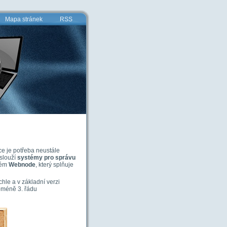
Mapa stránek
RSS
ce je potřeba neustále
 slouží
systémy pro správu
tém
Webnode
, který splňuje
hle a v základní verzi
oméně 3. řádu