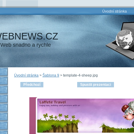
Úvodní stránka
EBNEWS.CZ
Web snadno a rychle
Úvodní stránka
>
Šablona 9
>
template-4-sheep.jpg
Předchozí
Spustit prezentaci