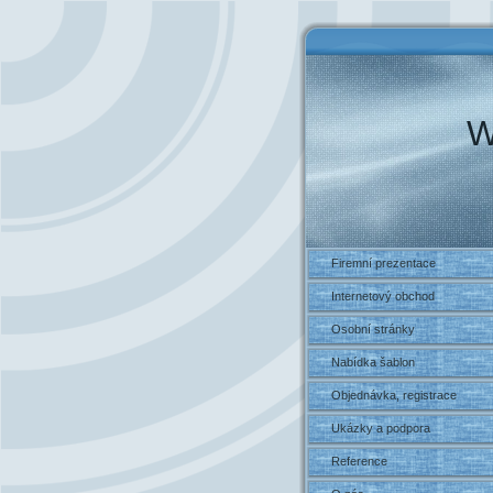
W
Firemní prezentace
Internetový obchod
Osobní stránky
Nabídka šablon
Objednávka, registrace
Ukázky a podpora
Reference