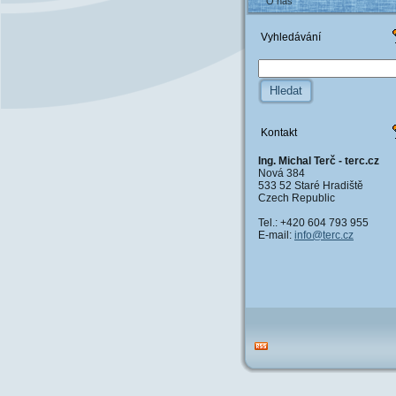
O nás
Vyhledávání
Kontakt
Ing. Michal Terč - terc.cz
Nová 384
533 52 Staré Hradiště
Czech Republic
Tel.: +420 604 793 955
E-mail:
info@ter
c.cz