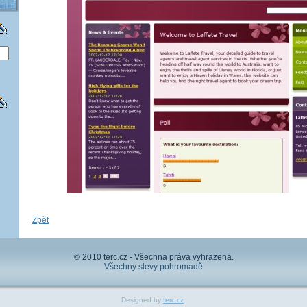
Zpět
© 2010 terc.cz - Všechna práva vyhrazena.
Všechny slevy pohromadě
Designed by
terc.cz
.