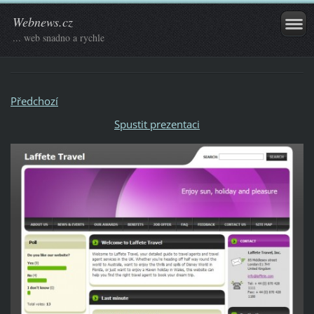
Webnews.cz
... web snadno a rychle
Předchozí
Spustit prezentaci