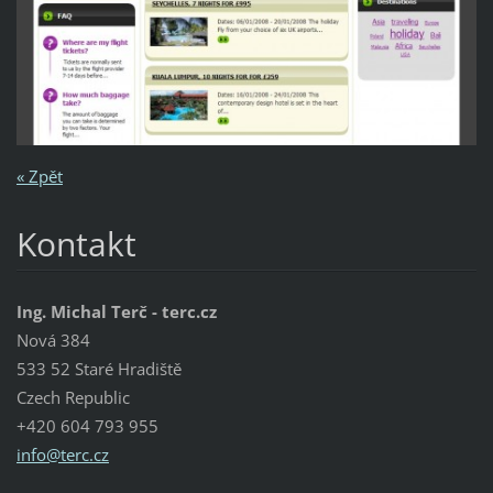
« Zpět
Kontakt
Ing. Michal Terč - terc.cz
Nová 384
533 52 Staré Hradiště
Czech Republic
+420 604 793 955
info@ter
c.cz