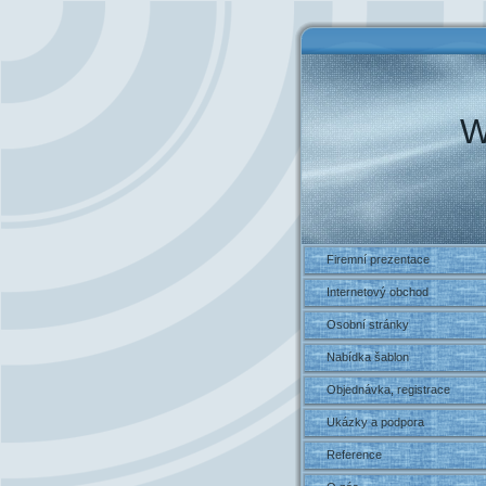
W
Firemní prezentace
Internetový obchod
Osobní stránky
Nabídka šablon
Objednávka, registrace
Ukázky a podpora
Reference