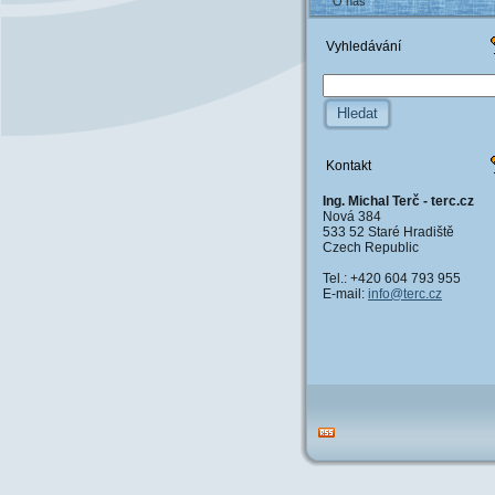
O nás
Vyhledávání
Kontakt
Ing. Michal Terč - terc.cz
Nová 384
533 52 Staré Hradiště
Czech Republic
Tel.: +420 604 793 955
E-mail:
info@ter
c.cz