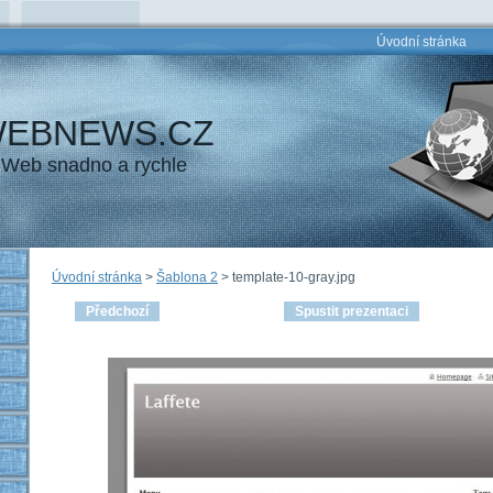
Úvodní stránka
EBNEWS.CZ
Web snadno a rychle
Úvodní stránka
>
Šablona 2
>
template-10-gray.jpg
Předchozí
Spustit prezentaci