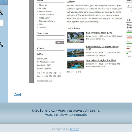
Zpět
© 2010 terc.cz - Všechna práva vyhrazena.
Všechny slevy pohromadě
Designed by
terc.cz
.