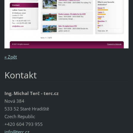
« Zpět
Kontakt
Ing. Michal Terč - terc.cz
Nová 384
533 52 Staré Hradiště
Czech Republic
+420 604 793 955
info@ter
c.cz