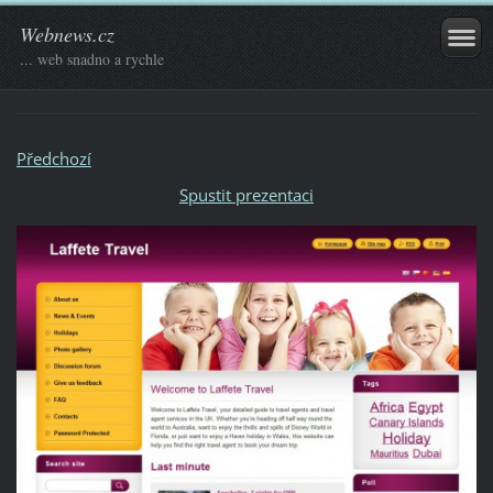
Webnews.cz
... web snadno a rychle
Předchozí
Spustit prezentaci