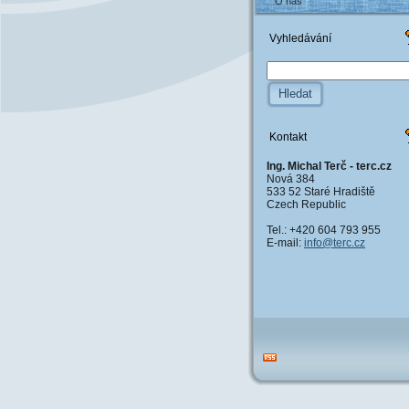
O nás
Vyhledávání
Kontakt
Ing. Michal Terč - terc.cz
Nová 384
533 52 Staré Hradiště
Czech Republic
Tel.: +420 604 793 955
E-mail:
info@ter
c.cz