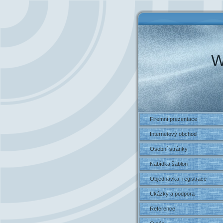
W
Firemní prezentace
Internetový obchod
Osobní stránky
Nabídka šablon
Objednávka, registrace
Ukázky a podpora
Reference