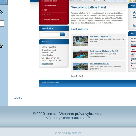
Zpět
© 2010 terc.cz - Všechna práva vyhrazena.
Všechny slevy pohromadě
Designed by
terc.cz
.