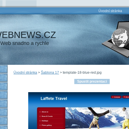
Úvodní stránka
EBNEWS.CZ
Web snadno a rychle
Úvodní stránka
>
Šablona 17
>
template-18-blue-red.jpg
Spustit prezentaci