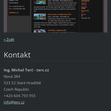
« Zpět
Kontakt
Ing. Michal Terč - terc.cz
Nová 384
533 52 Staré Hradiště
Czech Republic
+420 604 793 955
info@ter
c.cz