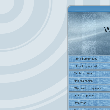
W
Firemní prezentace
Internetový obchod
Osobní stránky
Nabídka šablon
Objednávka, registrace
Ukázky a podpora
Reference