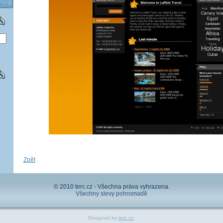
Zpět
© 2010 terc.cz - Všechna práva vyhrazena.
Všechny slevy pohromadě
Designed by
terc.cz
.