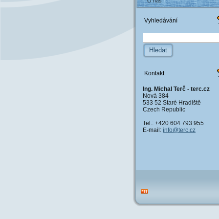
O nás
Vyhledávání
Kontakt
Ing. Michal Terč - terc.cz
Nová 384
533 52 Staré Hradiště
Czech Republic
Tel.: +420 604 793 955
E-mail:
info@ter
c.cz