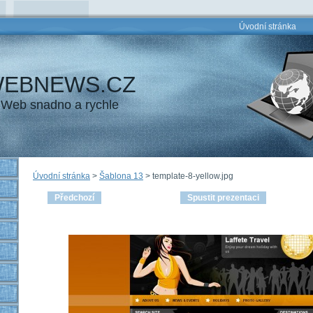
Úvodní stránka
EBNEWS.CZ
Web snadno a rychle
Úvodní stránka
>
Šablona 13
>
template-8-yellow.jpg
Předchozí
Spustit prezentaci