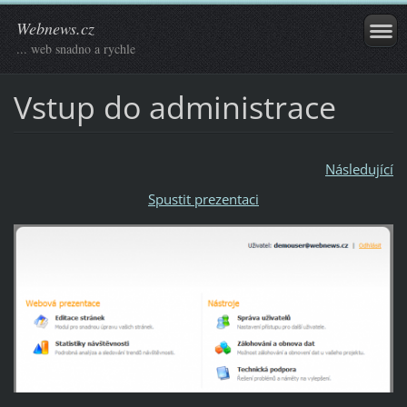
Webnews.cz
... web snadno a rychle
Vstup do administrace
Následující
Spustit prezentaci